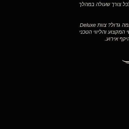
לכל צורך שעולה במהלך
זקוקים לתשתית מקצועית למופע, לפסטיבל או לאירוע במה גדול? צוות Deluxe
, אנשי המקצוע והליווי הטכני
קף אירוע.