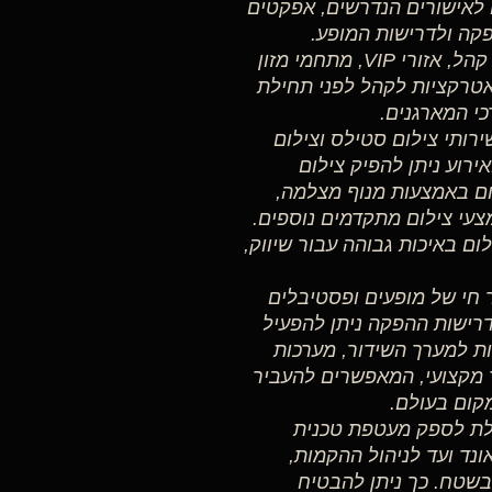
ם לאישורים הנדרשים, אפקטים
קה ולדרישות המופע.
מעבר לתשתית הטכנית אנו יכולים להקים מתחמי קבלת קהל, אזורי VIP, מתחמי מזון
ואטרקציות לקהל לפני תחילת
י המארגנים.
Deluxe Eve אנו מספקים שירותי צילום סטילס וצילום
רוע ניתן להפיק צילום
ום באמצעות מנוף מצלמה,
עי צילום מתקדמים נוספים.
לום באיכות גבוהה עבור שיווק,
ר חי של מופעים ופסטיבלים
רישות ההפקה ניתן להפעיל
רות למערך השידור, מערכות
ר מקצועי, המאפשרים להעביר
קום בעולם.
Deluxe Events Product הוא היכולת לספק מעטפת טכנית
נד ועד לניהול ההקמות,
בשטח. כך ניתן להבטיח