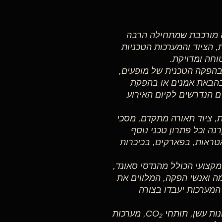
ה מורכבת שמתחילה הרבה
, הציוד והמערכות הטכניות
חה ומדויקת.
Del מתמחים בהקמה ובהפקה הטכנית של מופעים,
 בהבאת אמנים או בהפקת
ם הנדרשים לקיום האירוע
, ציוד תאורה מתקדם, מסכי
רנה וכל פתרון טכני נוסף
ראות, בפארקים, בכיכרות
על בבית Deluxe Events Production צוות מקצועי הכולל מהנדסי סאונד,
לי במה, אנשי הקמה ואנשי הפקה, המלווים את
המערכות יעבדו בצורה
ניתן לשלב גם מגוון רחב של אפקטים מיוחדים, בהם מכונות עשן, תותחי CO₂, מערכות