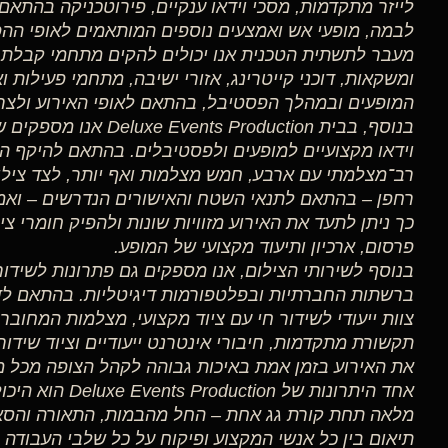
לייזר מתקדמות, מסכי וידאו ענקיים, פירוטכניקה בהתא
לבמה, מופעי אש ואמצעים נוספים המותאמים לאופי ההפ
ומשקאות, דוכני קייטרינג, אזורי ישיבה, מתחמי פעילות 
המופעים ובמהלך הפסטיבל, בהתאם לאופי האירוע ולצרכ
בנוסף, בבית nts Production
וידאו מקצועיים למופעים ולפסטיבלים. בהתאם להיקף האי
רב־מצלמתי עם ארבע, חמש מצלמות ואף יותר, לצד ציל
רחפן – בהתאם לתנאי השטח והאישורים הנדרשים – ואמצ
כך ניתן לתעד את האירוע מזוויות שונות ולהפיק חומרי צי
פרסום, ארכיון ותיעוד מקצועי של המופע.
בנוסף לשירותי הצילום, אנו מספקים גם פתרונות לשידו
ברשתות החברתיות ובפלטפורמות דיגיטליות. בהתאם לד
צוות ייעודי לשידור חי עם ציוד מקצועי, מצלמות המחוב
תקשורת מתקדמות, חיבורי אינטרנט ייעודיים וציוד שידו
את האירוע בזמן אמת באיכות גבוהה לקהל הצופה מכל מ
אחד היתרונות של ion
מלאה תחת קורת גג אחת – החל מהבמות, התאורה והסאו
תיאום בין כל אנשי המקצוע ופיקוח על כל שלבי העבודה 