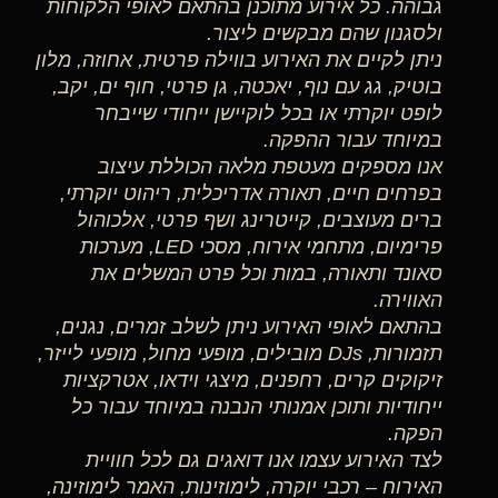
גבוהה. כל אירוע מתוכנן בהתאם לאופי הלקוחות
ולסגנון שהם מבקשים ליצור.
ניתן לקיים את האירוע בווילה פרטית, אחוזה, מלון
בוטיק, גג עם נוף, יאכטה, גן פרטי, חוף ים, יקב,
לופט יוקרתי או בכל לוקיישן ייחודי שייבחר
במיוחד עבור ההפקה.
אנו מספקים מעטפת מלאה הכוללת עיצוב
בפרחים חיים, תאורה אדריכלית, ריהוט יוקרתי,
ברים מעוצבים, קייטרינג ושף פרטי, אלכוהול
פרימיום, מתחמי אירוח, מסכי LED, מערכות
סאונד ותאורה, במות וכל פרט המשלים את
האווירה.
בהתאם לאופי האירוע ניתן לשלב זמרים, נגנים,
תזמורות, DJs מובילים, מופעי מחול, מופעי לייזר,
זיקוקים קרים, רחפנים, מיצגי וידאו, אטרקציות
ייחודיות ותוכן אמנותי הנבנה במיוחד עבור כל
הפקה.
לצד האירוע עצמו אנו דואגים גם לכל חוויית
האירוח – רכבי יוקרה, לימוזינות, האמר לימוזינה,