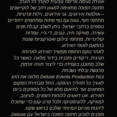
אווירה נעימה וזרימה טבעית לאורך כל הערב.
חתונה הפוכה מתאימה למגוון רחב של לוקיישנים
– אולמות אירועים, גני אירועים, וילות פרטיות,
מתחמי חוף, גגות עם נוף פתוח ומתחמים ייחודיים
נוספים ברחבי ישראל. ניתן לשלב קבלת פנים
עשירה, מוזיקה חיה, נגנים, די.ג'יי, עמדות
קולינריות, מתחמי צילום ואטרקציות שונות
בהתאם לאופי האירוע.
לאחר טקס החופה ממשיך האירוע לארוחה
חגיגית, ריקודים ותכנית בידור מלאה, כאשר כל
שלב מתוכנן בקפידה כדי ליצור חוויה זורמת,
מרגשת ובלתי נשכחת.
צוות Deluxe Events Production מלווה את הזוג
לאורך כל תהליך ההפקה, החל מבחירת המקום
המתאים ועד לתיאום מלא של כל הספקים ביום
האירוע. אנו דואגים ללוחות הזמנים, לעיצוב,
למוזיקה, ללוגיסטיקה ולכל פרט קטן כדי שתוכלו
ליהנות מהיום המיוחד שלכם בראש שקט.
מוכנים לארגן חתונה הפוכה בישראל עם Deluxe