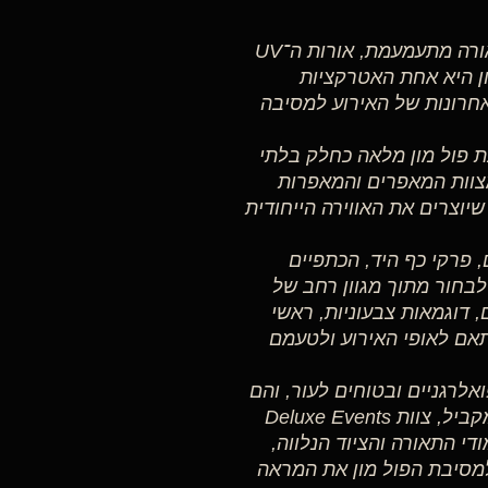
יש רגע שבו האולם משנה את האווירה שלו לחלוטין. התאורה מתעמעמת, אורות ה־UV
ן היא אחת האטרקציות
חרונות של האירוע למסיבה
קים הפקת מסיבת פול מון מלאה כחלק בלתי
מצוות המאפרים והמאפרות
יוצרים את האווירה הייחודית
 פרקי כף היד, הכתפיים
צבעי UV איכותיים. ניתן לבחור מתוך מגוון רחב של
, דוגמאות צבעוניות, ראשי
תאם לאופי האירוע ולטעמם
לרגניים ובטוחים לעור, והם
נראים מרהיבים במיוחד תחת תאורת האולטרה־סגול. במקביל, צוות Deluxe Events
 כל מערכת תאורת ה־UV, כולל עמודי התאורה והציוד הנלווה,
מסיבת הפול מון את המראה