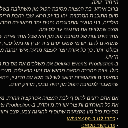
הייחודי שלה.
ברוב אירועי בת המצווה מסיבת הפול מון משתלבת בשל
סיום התוכנית המרכזית. זהו בדיוק הרגע שבו רחבת הר
הילדים, בני הנוער והמבוגרים נהנים יחד מהאווירה הח
וקצב שמלווים את החגיגה עד לסיומה.
אחד היתרונות של מסיבת פול מון הוא שכל אחד ואחת יכ
שמתאים להם. יש מי שמעדיפים ציור עדין ומינימליסטי, ו
ובולט יותר. כך כל אורח יוצר לעצמו מראה אישי ונהנה 
ה־UV.
ב-Deluxe Events Production אנו משלב
כולו. צוות החברה מתאם מראש את זמני הפעילות, מעביר
המאפרים והמאפרות ודואג לשילוב מלא עם הדיג'יי, התא
שהמעבר למסיבת הפול מון יהיה טבעי, מדויק וזורם.
אם אתם רוצים להוסיף לבת המצווה אטרקציה זוהרת, מק
מסיבת פול מון מקצועית שתוסיף לחגיגה צבע, קצב וחוויה
•
כתבו לנו ב-WhatsApp
•
צרו קשר טלפוני