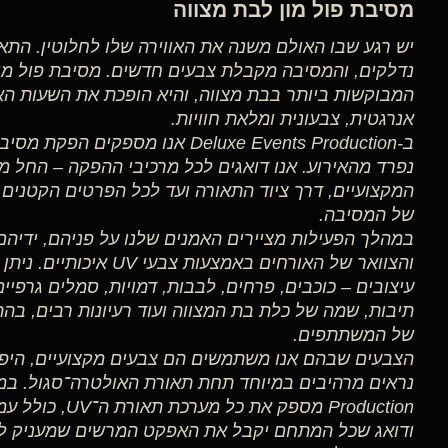
מסיבת פול מון לבת מצווה
נדלקים, והמסיבה מקבלת צבעים חדשים. מסיבת פול מו
המבוקשות ביותר בבת מצווה, והיא הופכת את השעות הא
אנרגטית, צבעונית ומלאת חוויות.
ב-Deluxe Events Production אנו מספ
נפרד מהאירוע. אנו דואגים לכל מרכיבי ההפקה – החל 
המקצועיים, דרך ציוד התאורה ועד לכל הפרטים הקטנים ש
של המסיבה.
במהלך הפעילות מציירים האמנים שלנו על פניהם, ידיהם,
והצוואר של האורחים באמצעות 
עיצובים – כוכבים, פרחים, לבבות, דמויות, סמלים גרפיים
תיבות, שמה של כלת בת המצווה ועוד רעיונות רבים, בה
של המשתתפים.
הצבעים שבהם אנו משתמשים הם צבעים מקצועיים, היפוא
Production מספק את
ודואג שכל המתחם יקבל את האפקט המרשים שמעניק ל