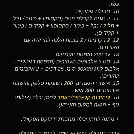
עשן.
10. חבילת גימיקים.
11. 2 נגנים לקבלת פנים (סקסופון + כינור / נבל
+ חליל / נבל + כינור / סקסופון + קלידים / כינור
+ קלידים).
12. 2 רקדניות / 2 בובות הלכה להרקדה עם
האורחים.
13. עד 200 הזמנות יוקרתיות.
14. סט 3 אלבומים מעוצבים (הדפסה דגיטלית -
אלבום לזוג 30X80 ס"מ, 25 דפים + 2 אלבומים
להורים).
15. אישורי הגעה עד 200 רשומות טלפון והושבת
אורחים עד 300 איש.
16.
לימוזינה קלאסית
/
האמר
לחתן וכלה (צילומי
נוף + הגעה למקום האירוע).
+ מתנה לחתן וכלה מחברת "דלוקס הפקות".
עלות החבילה: 36,900 ש"ח. להזמנת החבילה