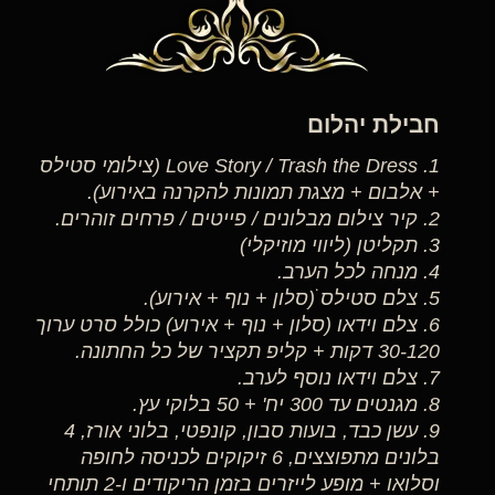
חבילת יהלום
1. Love Story / Trash the Dress (צילומי סטילס
+ אלבום + מצגת תמונות להקרנה באירוע).
2. קיר צילום מבלונים / פייטים / פרחים זוהרים.
3. תקליטן (ליווי מוזיקלי)
4. מנחה לכל הערב.
5. צלם סטילס ׁׁ(סלון + נוף + אירוע).
6. צלם וידאו (סלון + נוף + אירוע) כולל סרט ערוך
30-120 דקות + קליפ תקציר של כל החתונה.
7. צלם וידאו נוסף לערב.
8. מגנטים עד 300 יח' + 50 בלוקי עץ.
9. עשן כבד, בועות סבון, קונפטי, בלוני אורז, 4
בלונים מתפוצצים, 6 זיקוקים לכניסה לחופה
וסלואו + מופע לייזרים בזמן הריקודים ו-2 תותחי