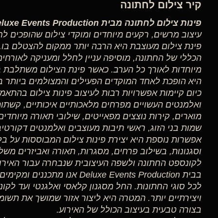
קיר צילום לחתונה
פינות צילום לחתונה מבית Deluxe Events Production
עיצוב מרשים, רקעים מיוחדים ומוקדי צילום שהופכים לח
פינת צילום מעוצבת היא הרבה יותר ממקום להצטלם בו.
הכללי של החתונה, מוסיפה עניין לחלל ומעניקה לאורחים
מיוחדות לאורך כל הערב. כאשר פינת הצילום משתלבת בצ
היא הופכת לאחד המוקדים הפעילים והמצולמים ביותר ב
כיום קיימות אפשרויות רבות לעיצוב פינות צילום בהתאמ
ואלמנטים העשויים מפרחים מלאכותיים איכותיים, קשתו
מוארים, קירות נוצצים מפאייטים, שילובי תאורה מיוחדים
שמות בני הזוג, ראשי תיבות מעוצבים ואלמנטים דקורטיב
אפשרות נוספת היא יצירת פינות צילום המבוססות על בלונ
וסגנונות, בשילוב פרחים, מסגרות, תאורה ואביזרים משל
לקונספט החתונה ולשפה העיצובית שנבחרה עבור האירוע
בבית Deluxe Events Production אנ
לכל סוגי החתונות. החל מסגנון קלאסי ואלגנטי ועד לקונ
ויצירתיים יותר. המטרה היא ליצור אזור שמושך את תש
בצורה טבעית בעיצוב הכולל של האירוע.