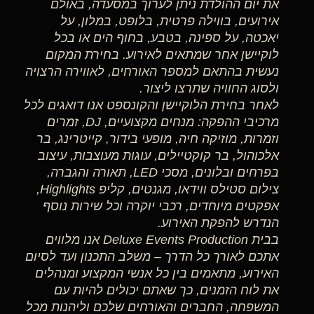
את יום ההולדת ניתן לערוך במסעדה, באולם
אירועים, בווילה פרטית, בלופט, במלון, על
יאכטה, על ספינה, בטבע, בחוף הים או בכל
לוקיישן אחר שמתאים לאירוע. בחירת המקום
נעשית בהתאם למספר האורחים, לאווירה הרצויה
ולסוג החוויה שתרצו ליצור.
לאחר בחירת הלוקיישן והקונספט אנו דואגים לכל
מרכיבי ההפקה: מנחים מקצועיים, DJ, זמרים
וזמרות, מוזיקה חיה, מופעי בידור, קייטרינג, בר
אלכוהול, בר קוקטיילים, עוגות מעוצבות, עיצוב
בפרחים ובלונים, מסכי LED, תאורה והגברה,
צילום סטילס ווידאו, מגנטים, קליפ Highlights,
אפקטים מיוחדים, רכבי יוקרה וכל שירות נוסף
הנדרש להפקת האירוע.
בבית Deluxe Events Production אנו מלווים
אתכם לאורך כל הדרך – משלב התכנון ועד לסיום
האירוע, מתאמים בין כל אנשי המקצוע ומנהלים
את לוח הזמנים, כך שאתם יכולים להיות עם
המשפחה, החברים והאורחים שלכם וליהנות מכל